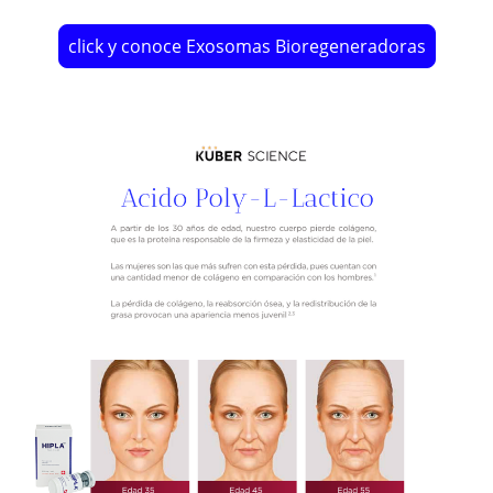
click y conoce Exosomas Bioregeneradoras